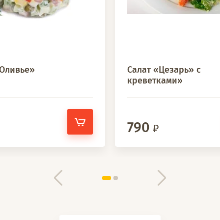
«Оливье»
Салат «Цезарь» с
креветками»
790