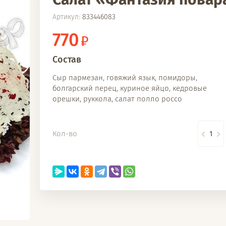
Артикул:
833446083
770
Состав
Сыр пармезан, говяжий язык, помидоры,
болгарский перец, куриное яйцо, кедровые
орешки, руккола, салат полло россо
Кол-во